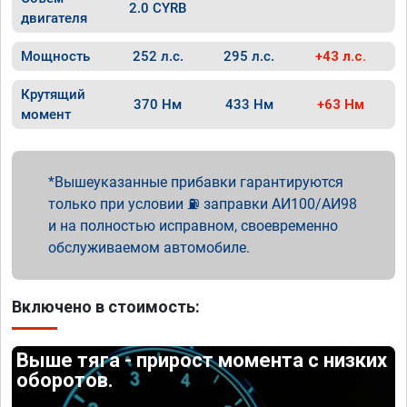
2.0 CYRB
двигателя
Мощность
252 л.с.
295 л.с.
+43 л.с.
Крутящий
370 Нм
433 Нм
+63 Нм
момент
Вышеуказанные прибавки гарантируются
только при условии ⛽ заправки АИ100/АИ98
и на полностью исправном, своевременно
обслуживаемом автомобиле.
Включено в стоимость:
Выше тяга - прирост момента с низких
оборотов.