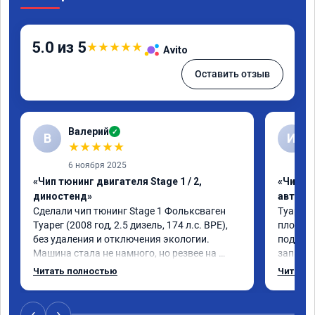
5.0 из 5
★
★
★
★
★
Avito
Оставить отзыв
Валерий
✓
В
И
★
★
★
★
★
6 ноября 2025
«Чип тюнинг двигателя Stage 1 / 2,
«Чип т
диностенд»
автомо
Сделали чип тюнинг Stage 1 Фольксваген 
Туарег 3
Туарег (2008 год, 2.5 дизель, 174 л.с. BPE), 
плохо р
без удаления и отключения экологии.

подбеши
Машина стала не намного, но резвее на 
записал
низких оборотах и на скорости после 100 
работы 
Читать полностью
Читать 
км/ч при обгонах.

не очен
Отклик при нажатии на педаль 
большое
акселератора сократился.

‹
›