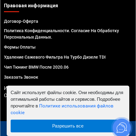
Правовая информация
Договор-Оферта
Политика Конфиденциальности. Согласие На Обработку
Персональных Данных.
Формы Оплаты
Удаление Сажевого Фильтра На Турбо Дизеле TDI
Чип Тюнинг BMW После 2020.06
Заказать Звонок
ИП Смирнов Георгий Павлович. ИНН 781302555843,
Сайт использует файлы cookie. Они необходимы для
ОГРНИП 324470400032610
оптимальной работы сайтов и сервисов. Подробнее
прочитайте в
Политике использования файлов
cookie
Разрешить все
© 2010 - 2026 Чип тюнинг в Астрахани - Автосервис
"Евро Чип Тюнинг"