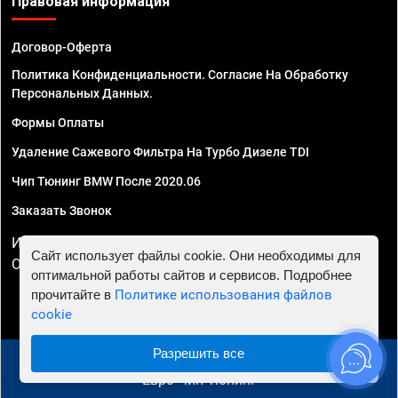
Правовая информация
Договор-Оферта
Политика Конфиденциальности. Согласие На Обработку
Персональных Данных.
Формы Оплаты
Удаление Сажевого Фильтра На Турбо Дизеле TDI
Чип Тюнинг BMW После 2020.06
Заказать Звонок
ИП Смирнов Георгий Павлович. ИНН 781302555843,
Сайт использует файлы cookie. Они необходимы для
ОГРНИП 324470400032610
оптимальной работы сайтов и сервисов. Подробнее
прочитайте в
Политике использования файлов
cookie
Разрешить все
© 2010 - 2026 Чип тюнинг в Астрахани - Автосервис
"Евро Чип Тюнинг"