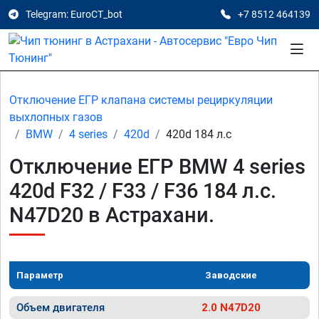
Telegram: EuroCT_bot
+7 8512 464139
Отключение ЕГР клапана системы рециркуляции
выхлопных газов
BMW
4 series
420d
420d 184 л.с
Отключение ЕГР BMW 4 series
420d F32 / F33 / F36 184 л.с.
N47D20 в Астрахани.
Параметр
Заводские
Объем двигателя
2.0 N47D20