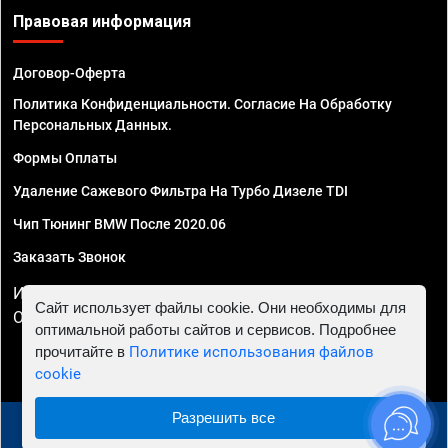
Правовая информация
Договор-Оферта
Политика Конфиденциальности. Согласие На Обработку
Персональных Данных.
Формы Оплаты
Удаление Сажевого Фильтра На Турбо Дизеле TDI
Чип Тюнинг BMW После 2020.06
Заказать Звонок
ИП Смирнов Георгий Павлович. ИНН 781302555843,
Сайт использует файлы cookie. Они необходимы для
ОГРНИП 324470400032610
оптимальной работы сайтов и сервисов. Подробнее
прочитайте в
Политике использования файлов
cookie
Разрешить все
© 2010 - 2026 Чип тюнинг в Астрахани - Автосервис
"Евро Чип Тюнинг"