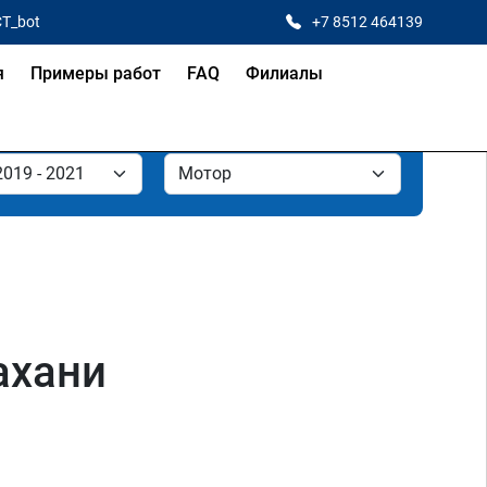
CT_bot
+7 8512 464139
я
Примеры работ
FAQ
Филиалы
ахани