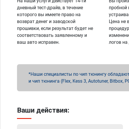
На наши услуги действует 14-ти
Вы произ
дневный тест-драйв, в течение
пробной 
которого вы имеете право на
устраива
возврат денег и заводской
Цена не 
прошивки, если результат будет не
процедур
соответствовать заявленному и
изменени
ваш авто исправен.
логов на
Наши специалисты по чип тюнингу обладают 
и чип тюнинга (Flex, Kess 3, Autotuner, Bitbo
Ваши действия: