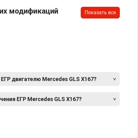
гих модификаций
Показать все
 ЕГР двигателю Mercedes GLS X167?
ения ЕГР Mercedes GLS X167?