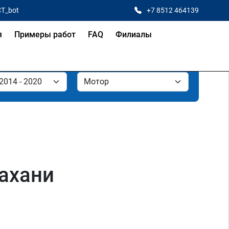
CT_bot
+7 8512 464139
я
Примеры работ
FAQ
Филиалы
рахани