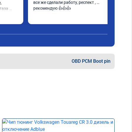
все же сделали работу, респект , 
 
рекомендую 👍👍👍
аза 
аботу 
е этих 
чтобы не 
OBD PCM Boot pin
рам 
чше)