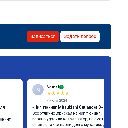
Записаться
Задать вопрос
Namet
✓
N
★
★
★
★
★
7 июня 2024
еля
«Чип тюнинг Mitsubishi Outlander 3»
Все отлично ,приехал на чип тюнинг , 
заодно удалили катализатор, не смотря на 
юнинг 
ржавые гайки парни долго мучались , но 