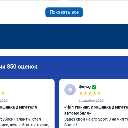
Показать все
ии 850 оценок
Фарид
✓
Ф
★
★
★
★
★
★
★
 2025
5 декабря 2025
рошивка двигателя
«Чип тюнинг, прошивка двигат
автомобиля»
субиси Галант 9, стал 
Завез свой Pajero Sport 3 на чип т
ее, лучше брать с низов, 
Stage 1,
