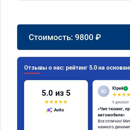
Стоимость:
9800
₽
Отзывы о нас: рейтинг 5.0 на основан
Юрий
✓
Ю
5.0 из 5
★
★
★
★
★
★
★
★
6 декабря
«Чип тюнинг, п
Avito
автомобиля»
Все отлично! Мит
намного динамичн