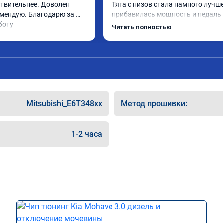
ствительнее. Доволен 
Тяга с низов стала намного лучше,
мендую. Благодарю за 
прибавилась мощность и педаль г
боту
стала отзывчивее.

Читать полностью
Рекомендую ребят, делают свою р
качественно!

Читал что в Австралии при покупк
машин сразу делают чип тюнинг, 
было провалов.

Mitsubishi_E6T348xx
Метод прошивки:
Завтра везу X7 на чип, Там по циф
результаты должны быть еще лу
1-2 часа