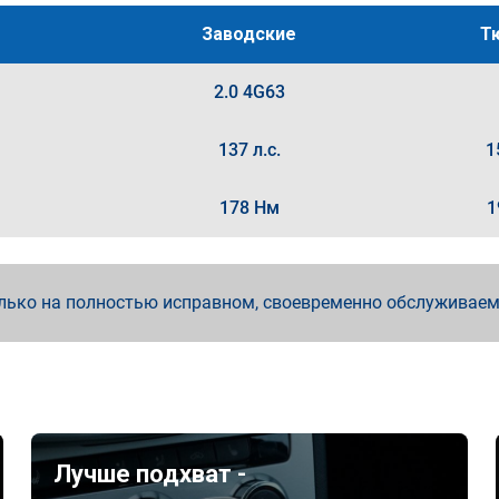
Заводские
Т
2.0 4G63
137 л.с.
1
178 Нм
1
лько на полностью исправном, своевременно обслуживае
Лучше подхват -