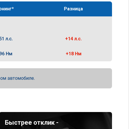
юнинг*
Разница
51 л.с.
+14 л.с.
96 Нм
+18 Нм
мом автомобиле.
Быстрее отклик -