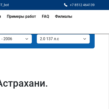
CT_bot
+7 8512 464139
я
Примеры работ
FAQ
Филиалы
 Астрахани.