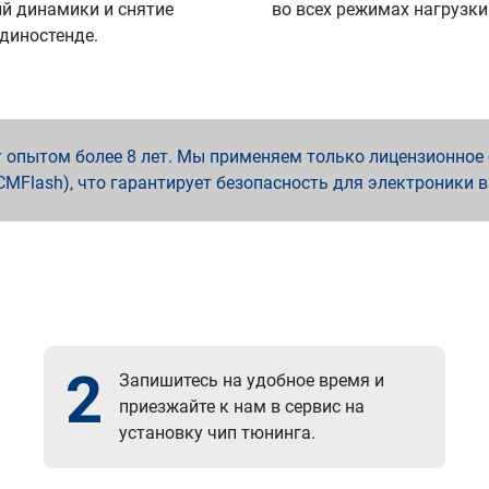
й динамики и снятие
во всех режимах нагрузки
 диностенде.
опытом более 8 лет. Мы применяем только лицензионное о
x, PCMFlash), что гарантирует безопасность для электроники 
2
Запишитесь на удобное время и
приезжайте к нам в сервис на
установку чип тюнинга.