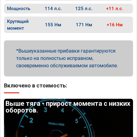
Мощность
114 л.с.
125 л.с.
+11 л.с.
Крутящий
155 Нм
171 Нм
+16 Нм
момент
Вышеуказанные прибавки гарантируются
только на полностью исправном,
своевременно обслуживаемом автомобиле.
Включено в стоимость:
Выше тяга - прирост момента с низких
оборотов.