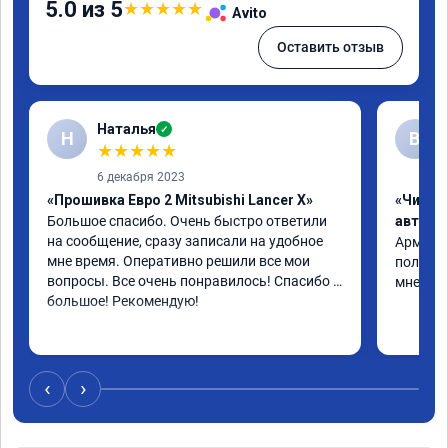
5.0 из 5
★
★
★
★
★
Avito
Оставить отзыв
Наталья
✓
Н
В
★
★
★
★
★
6 декабря 2023
«Прошивка Евро 2 Mitsubishi Lancer X»
«Чип т
Большое спасибо. Очень быстро ответили 
автомо
на сообщение, сразу записали на удобное 
Арман ма
мне время. Оперативно решили все мои 
полет н
вопросы. Все очень понравилось! Спасибо 
мне все
большое! Рекомендую!
‹
›