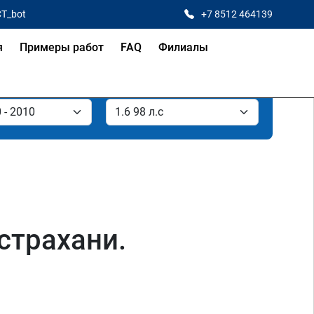
CT_bot
+7 8512 464139
я
Примеры работ
FAQ
Филиалы
Астрахани.