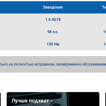
Заводские
Т
1.6 4G18
98 л.с.
1
150 Нм
1
лько на полностью исправном, своевременно обслуживае
Лучше подхват -