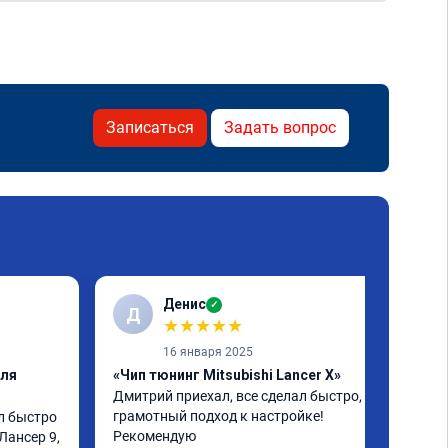
Записаться
Задать вопрос
Денис
✓
Д
★
★
★
★
★
16 января 2025
еля
«Чип тюнинг Mitsubishi Lancer X»
Дмитрий приехал, все сделал быстро, 
грамотный подход к настройке! 
л быстро 
Рекомендую
Лансер 9, 