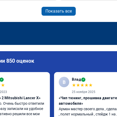
Показать все
ии 850 оценок
Влад
✓
✓
В
★
★
★
★
★
★
★
 2023
25 ноября 2025
2 Mitsubishi Lancer X»
«Чип тюнинг, прошивка двигат
. Очень быстро ответили 
автомобиля»
азу записали на удобное 
Арман мастер своего дела , сдела
ативно решили все мои 
, полет нормальный , стейдж 1 на 