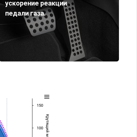
ускорение реакции
педали газа.
150
Крутящий момент (Нм)
100