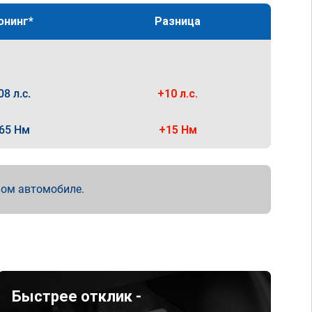
юнинг*
Разница
08 л.с.
+10 л.с.
65 Нм
+15 Нм
мом автомобиле.
Быстрее отклик -