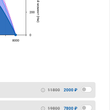
Крутящий момент (Нм)
200
0
8000
)
11800
2000 ₽
19800
7800 ₽