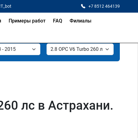
CT_bot
+7 8512 464139
я
Примеры работ
FAQ
Филиалы
 260 лс в Астрахани.