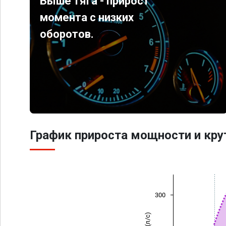
Выше тяга - прирост
момента с низких
оборотов.
График прироста мощности и кр
300