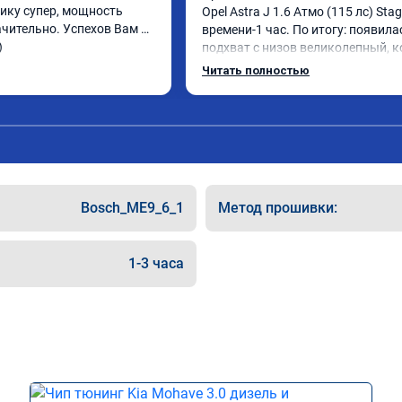
лику супер, мощность 
Opel Astra J 1.6 Атмо (115 лс) Stage
чительно. Успехов Вам и 
времени-1 час. По итогу: появилас
)
подхват с низов великолепный, к
стала работать плавнее. На трасс
Читать полностью
быстрее скидывает передачу и ле
держит обороты до 5000 при уско
Вообщем доволен как слон ))) 
Рекомендую компанию!

Номер сертификата: А011870 от 
06.01.2026
Bosch_ME9_6_1
Метод прошивки:
1-3 часа