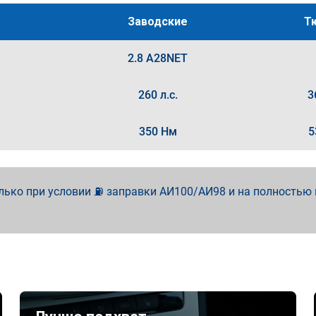
Заводские
Т
2.8 A28NET
260 л.с.
3
350 Нм
5
лько при условии ⛽ заправки АИ100/АИ98 и на полностью