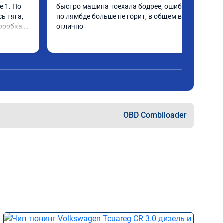
 1. По 
быстро машина поехала бодрее, ошибка 
ь тяга, 
по лямбде больше не горит, в общем всё 
оробка 
отлично
е 
гко 
рении. 
OBD Combiloader