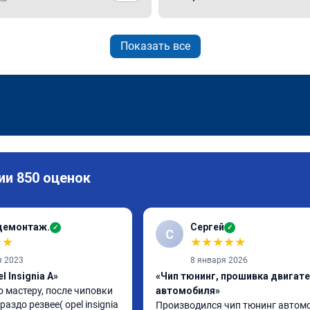
Показать все
ии 850 оценок
демонтаж.
Сергей
✓
✓
С
★
★
★
★
★
★
★
я 2023
8 января 2026
l Insignia A»
«Чип тюнинг, прошивка двигат
 мастеру, после чиповки 
автомобиля»
аздо резвее( opel insignia 
Производился чип тюнинг автомо