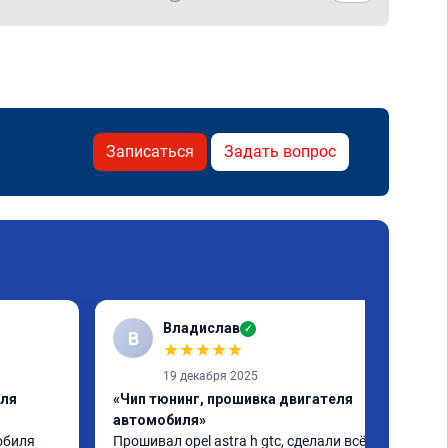
Записаться
Задать вопрос
Владислав
✓
В
★
★
★
★
★
19 декабря 2025
еля
«Чип тюнинг, прошивка двигателя
автомобиля»
биля 
Прошивал opel astra h gtc, сделали всё 