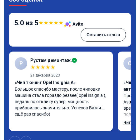
5.0 из 5
★
★
★
★
★
Avito
Оставить отзыв
Рустам демонтаж.
✓
Р
С
★
★
★
★
★
21 декабря 2023
«Чип тюнинг Opel Insignia A»
«Чип т
Большое спасибо мастеру, после чиповки 
автомо
машина стала гораздо резвее( opel insignia ), 
Произво
педаль по отклику супер, мощность 
Astra J 
прибавилась значительно. Успехов Вам и 
времени-
ещё раз спасибо)
подхват
стала р
Читать 
скидыва
обороты
доволен