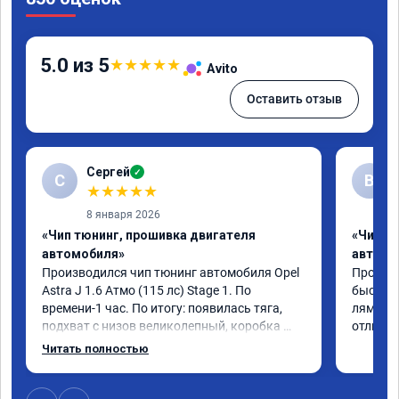
5.0 из 5
★
★
★
★
★
Avito
Оставить отзыв
Сергей
✓
С
В
★
★
★
★
★
8 января 2026
«Чип тюнинг, прошивка двигателя
«Чип т
автомобиля»
автомо
Производился чип тюнинг автомобиля Opel 
Прошивал
Astra J 1.6 Атмо (115 лс) Stage 1. По 
быстро 
времени-1 час. По итогу: появилась тяга, 
лямбде 
подхват с низов великолепный, коробка 
отличн
стала работать плавнее. На трассе быстрее 
Читать полностью
скидывает передачу и легко держит 
обороты до 5000 при ускорении. Вообщем 
доволен как слон ))) Рекомендую 