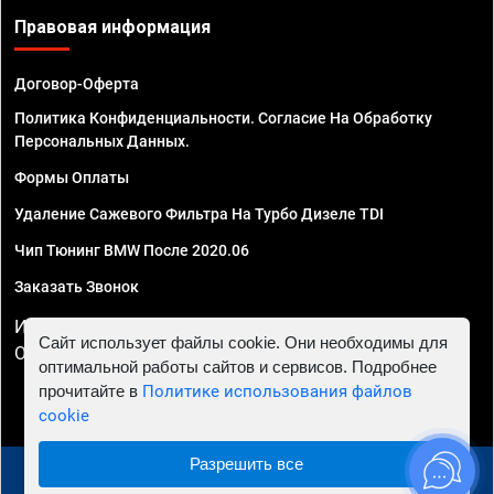
Правовая информация
Договор-Оферта
Политика Конфиденциальности. Согласие На Обработку
Персональных Данных.
Формы Оплаты
Удаление Сажевого Фильтра На Турбо Дизеле TDI
Чип Тюнинг BMW После 2020.06
Заказать Звонок
ИП Смирнов Георгий Павлович. ИНН 781302555843,
Сайт использует файлы cookie. Они необходимы для
ОГРНИП 324470400032610
оптимальной работы сайтов и сервисов. Подробнее
прочитайте в
Политике использования файлов
cookie
Разрешить все
© 2010 - 2026 Чип тюнинг в Астрахани - Автосервис