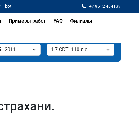
CT_bot
+7 8512 464139
я
Примеры работ
FAQ
Филиалы
Астрахани.