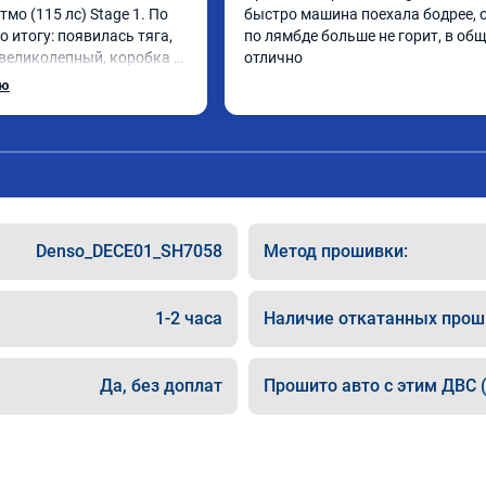
Атмо (115 лс) Stage 1. По 
быстро машина поехала бодрее, 
о итогу: появилась тяга, 
по лямбде больше не горит, в общ
 великолепный, коробка 
отлично
лавнее. На трассе 
ью
ет передачу и легко 
до 5000 при ускорении. 
как слон ))) 
панию!

та: А011870 от 
Denso_DECE01_SH7058
Метод прошивки:
1-2 часа
Наличие откатанных прош
Да, без доплат
Прошито авто с этим ДВС (