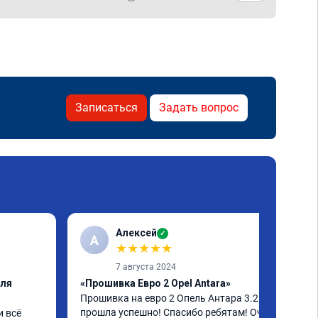
Записаться
Задать вопрос
Алексей
✓
А
★
★
★
★
★
7 августа 2024
еля
«Прошивка Евро 2 Opel Antara»
Прошивка на евро 2 Опель Антара 3.2 
прошла успешно! Спасибо ребятам! Очень 
 всё 