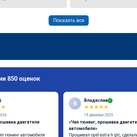
Показать все
ии 850 оценок
Владислав
✓
В
★
★
★
★
★
★
★
2026
19 декабря 2025
рошивка двигателя
«Чип тюнинг, прошивка двигат
автомобиля»
п тюнинг автомобиля 
Прошивал opel astra h gtc, сделали