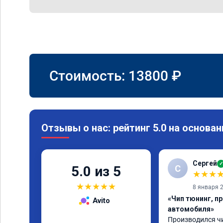
Стоимость:
13800
₽
Отзывы о нас: рейтинг 5.0 на основан
Сергей
✓
С
5.0 из 5
★
★
★
★
★
★
★
★
8 января 
«Чип тюнинг, п
Avito
автомобиля»
Производился чи