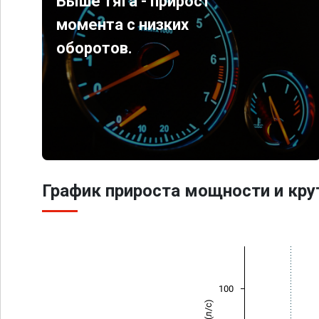
Выше тяга - прирост
момента с низких
оборотов.
График прироста мощности и кр
100