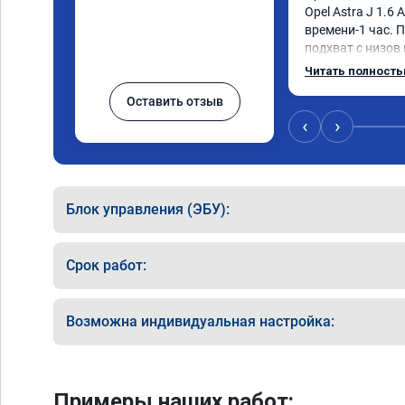
Opel Astra J 1.6 
времени-1 час. П
подхват с низов
стала работать п
Читать полност
быстрее скидыва
Оставить отзыв
держит обороты 
Вообщем доволен 
‹
›
Рекомендую ком
Номер сертифика
06.01.2026
Блок управления (ЭБУ):
Срок работ:
Возможна индивидуальная настройка:
Примеры наших работ: