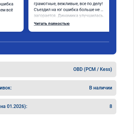
грамотные, вежливые, все по делу! 
ошибка 
Съездил на юг ошибка больше не 
ем всё 
загорается. Динамика улучшилась. 
Советую данный сервис. Ещё раз 
Читать полностью
СПАСИБО!
OBD (PCM / Kess)
ивок:
В наличии
на 01.2026):
8