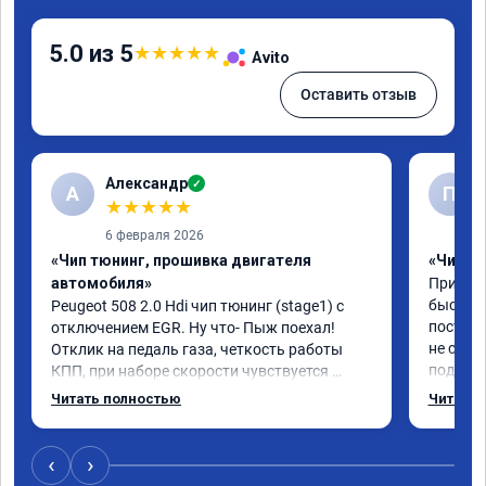
5.0 из 5
★
★
★
★
★
Avito
Оставить отзыв
Александр
✓
А
П
★
★
★
★
★
6 февраля 2026
«Чип тюнинг, прошивка двигателя
«Чип тю
автомобиля»
Приезжа
быстро 
Peugeot 508 2.0 Hdi чип тюнинг (stage1) с 
постоян
отключением EGR. Ну что- Пыж поехал! 
не связ
Отклик на педаль газа, четкость работы 
подсказ
КПП, при наборе скорости чувствуется 
поступи
солидный запас мощности. Ребята 
Читать полностью
Читать 
данную 
постарались на совесть, рекомендую!
буду ез
‹
›