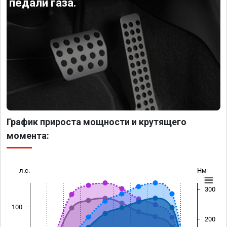
педали газа.
График прироста мощности и крутящего
момента:
л.с.
Нм
300
100
200