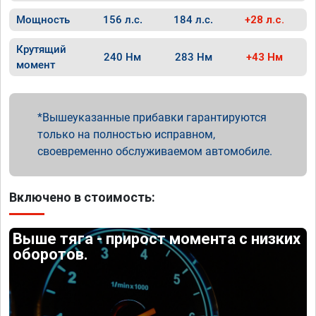
Мощность
156 л.с.
184 л.с.
+28 л.с.
Крутящий
240 Нм
283 Нм
+43 Нм
момент
Вышеуказанные прибавки гарантируются
только на полностью исправном,
своевременно обслуживаемом автомобиле.
Включено в стоимость:
Выше тяга - прирост момента с низких
оборотов.