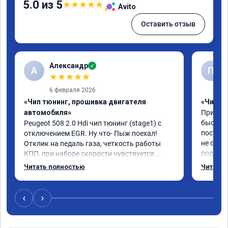
5.0 из 5
★
★
★
★
★
Avito
Оставить отзыв
Александр
✓
А
П
★
★
★
★
★
6 февраля 2026
«Чип тюнинг, прошивка двигателя
«Чип тю
автомобиля»
Приезжа
быстро 
Peugeot 508 2.0 Hdi чип тюнинг (stage1) с 
постоян
отключением EGR. Ну что- Пыж поехал! 
не связ
Отклик на педаль газа, четкость работы 
подсказ
КПП, при наборе скорости чувствуется 
поступи
солидный запас мощности. Ребята 
Читать полностью
Читать 
данную 
постарались на совесть, рекомендую!
буду ез
‹
›