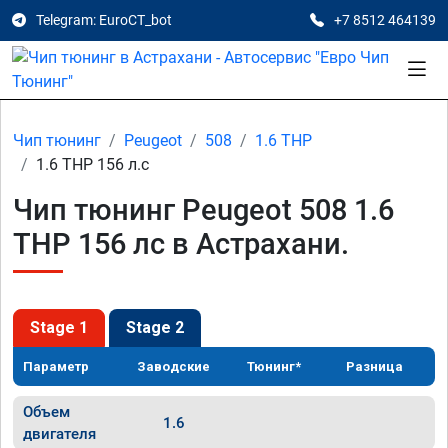
Telegram: EuroCT_bot
+7 8512 464139
Чип тюнинг
Peugeot
508
1.6 THP
1.6 THP 156 л.с
Чип тюнинг Peugeot 508 1.6
THP 156 лс в Астрахани.
Stage 1
Stage 2
Параметр
Заводские
Тюнинг*
Разница
Объем
1.6
двигателя