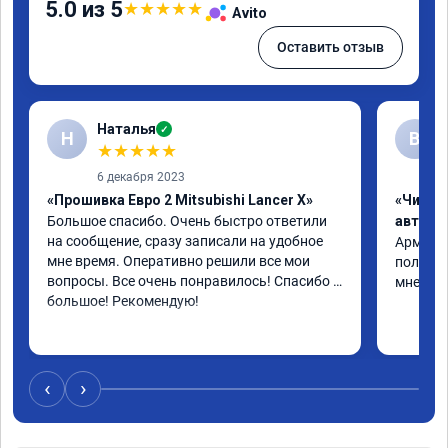
5.0 из 5
★
★
★
★
★
Avito
Оставить отзыв
Наталья
✓
Н
В
★
★
★
★
★
6 декабря 2023
«Прошивка Евро 2 Mitsubishi Lancer X»
«Чип т
Большое спасибо. Очень быстро ответили 
автомо
на сообщение, сразу записали на удобное 
Арман ма
мне время. Оперативно решили все мои 
полет н
вопросы. Все очень понравилось! Спасибо 
мне все
большое! Рекомендую!
‹
›