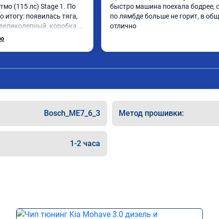
Атмо (115 лс) Stage 1. По 
быстро машина поехала бодрее, 
о итогу: появилась тяга, 
по лямбде больше не горит, в общ
 великолепный, коробка 
отлично
лавнее. На трассе 
ью
ет передачу и легко 
до 5000 при ускорении. 
как слон ))) 
панию!

та: А011870 от 
Bosch_ME7_6_3
Метод прошивки:
1-2 часа