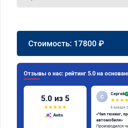
Стоимость:
17800
₽
Отзывы о нас: рейтинг 5.0 на основан
Сергей
✓
С
5.0 из 5
★
★
★
★
★
★
★
★
8 января 
«Чип тюнинг, п
Avito
автомобиля»
Производился чи