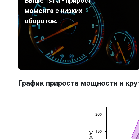
Выше тяга - прирост
момента с низких
оборотов.
График прироста мощности и кр
200
150