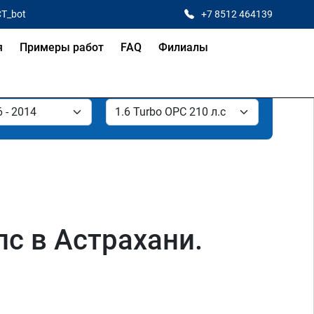
CT_bot
+7 8512 464139
я
Примеры работ
FAQ
Филиалы
лс в Астрахани.