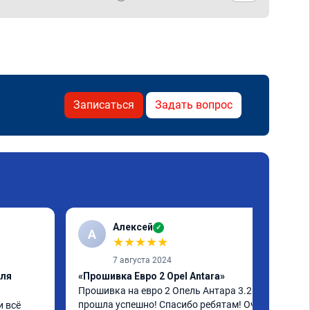
Записаться
Задать вопрос
Алексей
✓
А
★
★
★
★
★
7 августа 2024
еля
«Прошивка Евро 2 Opel Antara»
Прошивка на евро 2 Опель Антара 3.2 
прошла успешно! Спасибо ребятам! Очень 
 всё 