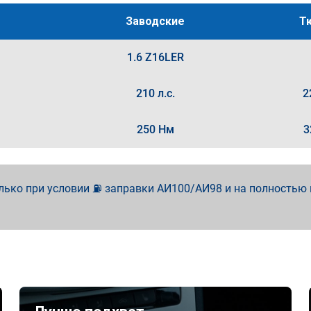
Заводские
Т
1.6 Z16LER
210 л.с.
2
250 Нм
3
лько при условии ⛽ заправки АИ100/АИ98 и на полностью