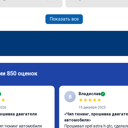
Показать все
ии 850 оценок
Владислав
✓
В
★
★
★
★
★
★
★
2026
19 декабря 2025
рошивка двигателя
«Чип тюнинг, прошивка двигат
автомобиля»
п тюнинг автомобиля 
Прошивал opel astra h gtc, сделали