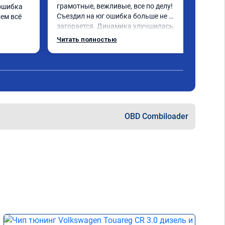
грамотные, вежливые, все по делу! 
ошибка 
Съездил на юг ошибка больше не 
ем всё 
загорается. Динамика улучшилась. 
Советую данный сервис. Ещё раз 
Читать полностью
СПАСИБО!
OBD Combiloader