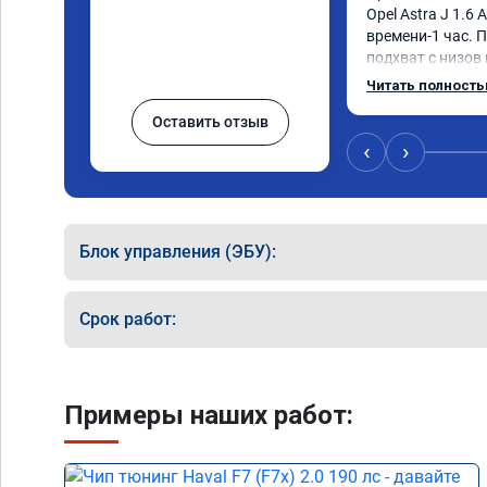
Opel Astra J 1.6 
времени-1 час. П
подхват с низов
стала работать п
Читать полност
быстрее скидыва
Оставить отзыв
держит обороты 
Вообщем доволен 
‹
›
Рекомендую ком
Номер сертифика
06.01.2026
Блок управления (ЭБУ):
Срок работ:
Примеры наших работ: