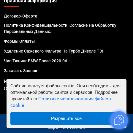
Правовая информация
Договор-Оферта
Политика Конфиденциальности. Согласие На Обработку
Персональных Данных.
Формы Оплаты
Удаление Сажевого Фильтра На Турбо Дизеле TDI
Чип Тюнинг BMW После 2020.06
Заказать Звонок
ИП Смирнов Георгий Павлович. ИНН 781302555843,
Сайт использует файлы cookie. Они необходимы для
ОГРНИП 324470400032610
оптимальной работы сайтов и сервисов. Подробнее
прочитайте в
Политике использования файлов
cookie
Разрешить все
© 2010 - 2026 Чип тюнинг в Астрахани - Автосервис
"Евро Чип Тюнинг"