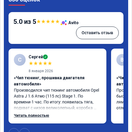
5.0 из 5
★
★
★
★
★
Avito
Оставить отзыв
Сергей
✓
С
В
★
★
★
★
★
8 января 2026
«Чип тюнинг, прошивка двигателя
«Чип т
автомобиля»
автомо
Производился чип тюнинг автомобиля Opel 
Прошивал
Astra J 1.6 Атмо (115 лс) Stage 1. По 
быстро 
времени-1 час. По итогу: появилась тяга, 
лямбде 
подхват с низов великолепный, коробка 
отличн
стала работать плавнее. На трассе быстрее 
Читать полностью
скидывает передачу и легко держит 
обороты до 5000 при ускорении. Вообщем 
доволен как слон ))) Рекомендую 