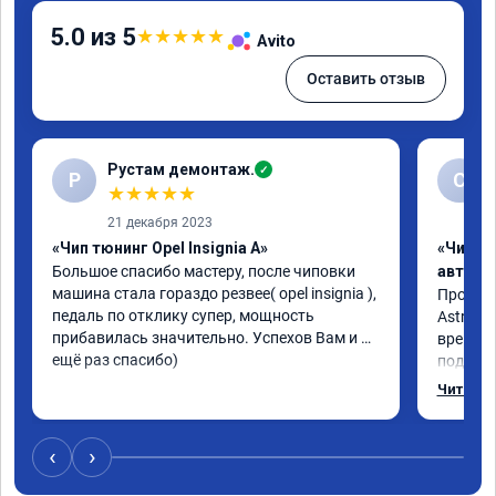
5.0 из 5
★
★
★
★
★
Avito
Оставить отзыв
Рустам демонтаж.
✓
Р
С
★
★
★
★
★
21 декабря 2023
«Чип тюнинг Opel Insignia A»
«Чип т
Большое спасибо мастеру, после чиповки 
автомо
машина стала гораздо резвее( opel insignia ), 
Произво
педаль по отклику супер, мощность 
Astra J 
прибавилась значительно. Успехов Вам и 
времени-
ещё раз спасибо)
подхват
стала р
Читать 
скидыва
обороты
доволен
‹
›
компани