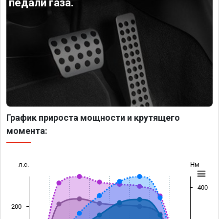
педали газа.
График прироста мощности и крутящего
момента:
л.с.
Нм
400
200