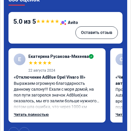
5.0 из 5
★
★
★
★
★
Avito
Оставить отзыв
Екатерина Русакова-Михеева
✓
Е
С
★
★
★
★
★
22 августа 2024
«Отключение AdBlue Opel Vivaro III»
«Чип т
Выражаем огромную благодарность 
автомо
данному салону!!! Ехали с моря домой, на 
Произво
пол пути загорелся значок AdBlue(как 
Astra J 
оказалось, мы его залили больше нужного) 
времени-
потом шла ошибка, что через 1000 км 
подхват
двигатель не заведётся. Мы подъезжали 
стала р
Читать полностью
Читать 
как раз к Волгограду, стали искать 
скидыва
объявления,эти ребята единственные 
обороты
откликнулись нам в помощь, записали к 
доволен