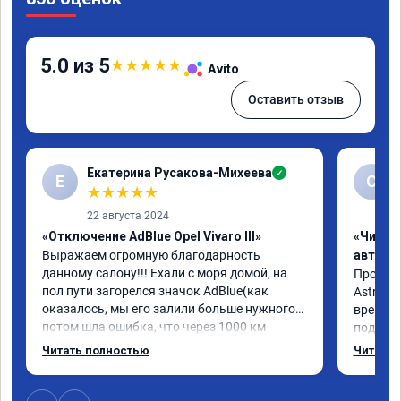
5.0 из 5
★
★
★
★
★
Avito
Оставить отзыв
Екатерина Русакова-Михеева
✓
Е
С
★
★
★
★
★
22 августа 2024
«Отключение AdBlue Opel Vivaro III»
«Чип т
Выражаем огромную благодарность 
автомо
данному салону!!! Ехали с моря домой, на 
Произво
пол пути загорелся значок AdBlue(как 
Astra J 
оказалось, мы его залили больше нужного) 
времени-
потом шла ошибка, что через 1000 км 
подхват
двигатель не заведётся. Мы подъезжали 
стала р
Читать полностью
Читать 
как раз к Волгограду, стали искать 
скидыва
объявления,эти ребята единственные 
обороты
откликнулись нам в помощь, записали к 
доволен